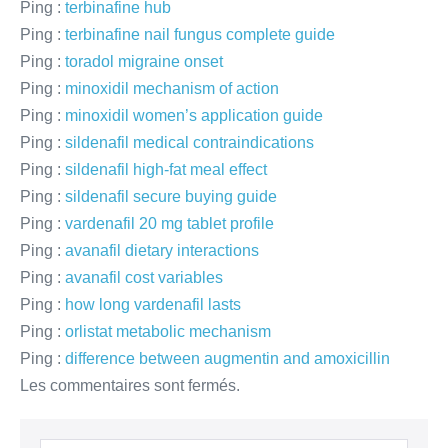
Ping :
terbinafine hub
Ping :
terbinafine nail fungus complete guide
Ping :
toradol migraine onset
Ping :
minoxidil mechanism of action
Ping :
minoxidil women’s application guide
Ping :
sildenafil medical contraindications
Ping :
sildenafil high‑fat meal effect
Ping :
sildenafil secure buying guide
Ping :
vardenafil 20 mg tablet profile
Ping :
avanafil dietary interactions
Ping :
avanafil cost variables
Ping :
how long vardenafil lasts
Ping :
orlistat metabolic mechanism
Ping :
difference between augmentin and amoxicillin
Les commentaires sont fermés.