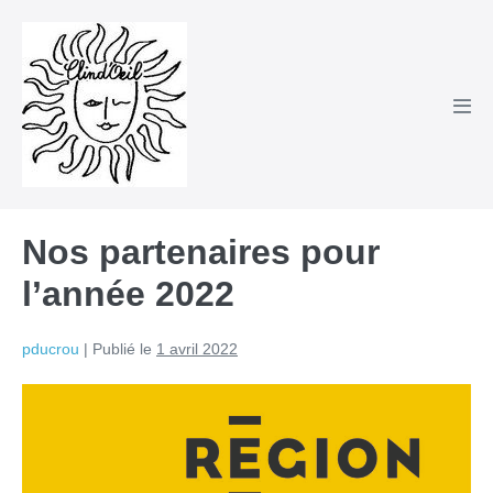
Sauter
au
contenu
basc
le
men
Nos partenaires pour
l’année 2022
pducrou
|
Publié le
1 avril 2022