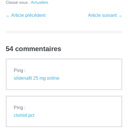
Classé sous :
Actualités
Navigation
← Article précédent
Article suivant →
d’article
54
commentaires
Ping :
sildenafil 25 mg online
Ping :
clomid pct