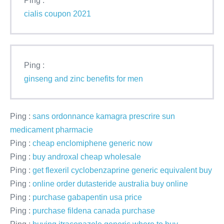
Ping :
cialis coupon 2021
Ping :
ginseng and zinc benefits for men
Ping :
sans ordonnance kamagra prescrire sun
medicament pharmacie
Ping :
cheap enclomiphene generic now
Ping :
buy androxal cheap wholesale
Ping :
get flexeril cyclobenzaprine generic equivalent buy
Ping :
online order dutasteride australia buy online
Ping :
purchase gabapentin usa price
Ping :
purchase fildena canada purchase