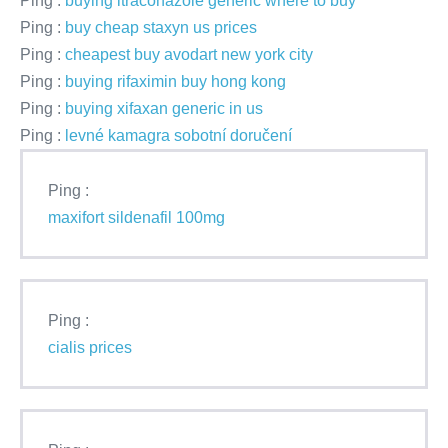
Ping :
buying itraconazole generic where to buy
Ping :
buy cheap staxyn us prices
Ping :
cheapest buy avodart new york city
Ping :
buying rifaximin buy hong kong
Ping :
buying xifaxan generic in us
Ping :
levné kamagra sobotní doručení
Ping :
maxifort sildenafil 100mg
Ping :
cialis prices