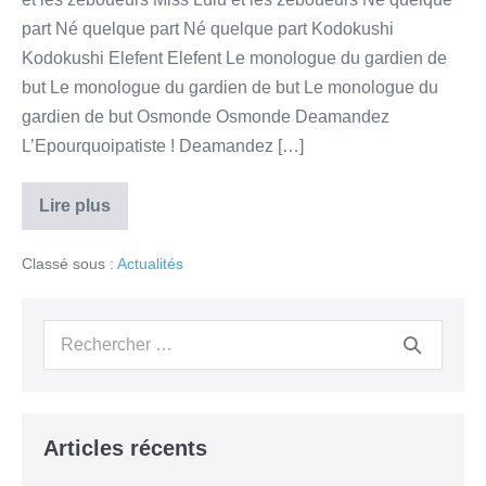
part Né quelque part Né quelque part Kodokushi
Kodokushi Elefent Elefent Le monologue du gardien de
but Le monologue du gardien de but Le monologue du
gardien de but Osmonde Osmonde Deamandez
L’Epourquoipatiste ! Deamandez […]
Lire plus
Les
Caillantes…
un
Classé sous :
Actualités
week-
end
haut
en
Recherche
couleurs
!
pour :
Articles récents