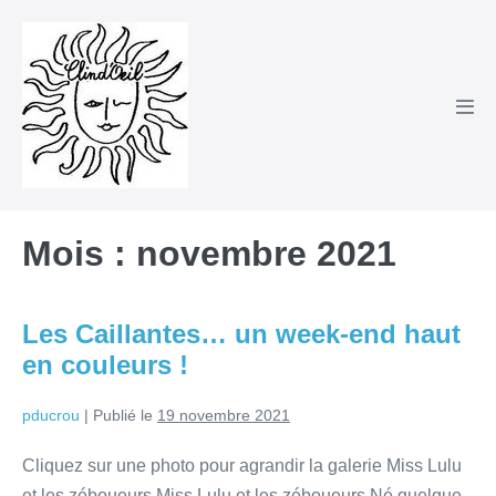
Sauter
au
contenu
basc
le
men
Mois :
novembre 2021
Les Caillantes… un week-end haut
en couleurs !
pducrou
|
Publié le
19 novembre 2021
Cliquez sur une photo pour agrandir la galerie Miss Lulu
et les zéboueurs Miss Lulu et les zéboueurs Né quelque