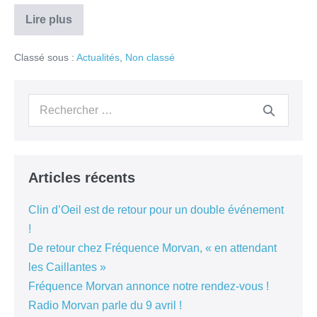
Lire plus
De
retour
chez
Classé sous :
Actualités
,
Non classé
Fréquence
Morvan,
« en
attendant
Recherche
les
Caillantes »
pour :
Articles récents
Clin d’Oeil est de retour pour un double événement
!
De retour chez Fréquence Morvan, « en attendant
les Caillantes »
Fréquence Morvan annonce notre rendez-vous !
Radio Morvan parle du 9 avril !